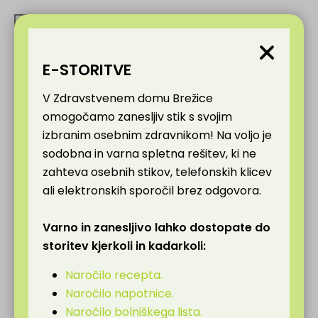
Orodje za dostopnost
E-STORITVE
V Zdravstvenem domu Brežice
Pretvori barve
omogočamo zanesljiv stik s svojim
Enobarvno
izbranim osebnim zdravnikom! Na voljo je
Temen kontrast
sodobna in varna spletna rešitev, ki ne
zahteva osebnih stikov, telefonskih klicev
Svetel kontrast
ali elektronskih sporočil brez odgovora.
Nizka nasičenost
Visoka nasičenost
Varno in zanesljivo lahko dostopate do
Označene povezave
storitev kjerkoli in kadarkoli:
Označene glave
Naročilo recepta.
Bralnik zaslona
Naročilo napotnice.
Preberi več
Naročilo bolniškega lista.