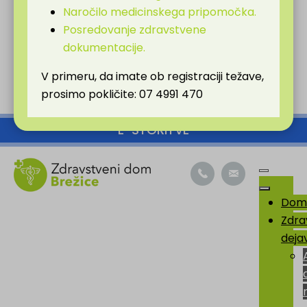
Naročilo medicinskega pripomočka.
Skaliranje vsebine
100
%
Posredovanje zdravstvene
Velikost pisave
100
%
dokumentacije.
Višina vrstice
100
%
V primeru, da imate ob registraciji težave,
Presledek med črkami
100
%
prosimo pokličite: 07 4991 470
SKOČI DO OSREDNJE VSEBINE
E-STORITVE
Dom
Zdra
deja