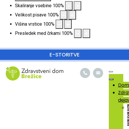
Skaliranje vsebine
100
%
Velikost pisave
100
%
Višina vrstice
100
%
Presledek med črkami
100
%
SKOČI DO OSREDNJE VSEBINE
E-STORITVE
Dom
Zdra
deja