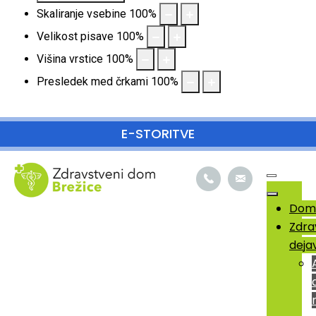
Skaliranje vsebine
100
%
Velikost pisave
100
%
Višina vrstice
100
%
Presledek med črkami
100
%
SKOČI DO OSREDNJE VSEBINE
E-STORITVE
Dom
Zdra
deja