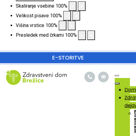
Skaliranje vsebine
100
%
Velikost pisave
100
%
Višina vrstice
100
%
Presledek med črkami
100
%
SKOČI DO OSREDNJE VSEBINE
E-STORITVE
Dom
Zdra
deja