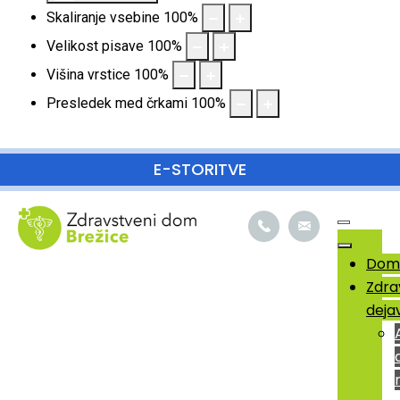
Skaliranje vsebine
100
%
Velikost pisave
100
%
Višina vrstice
100
%
Presledek med črkami
100
%
SKOČI DO OSREDNJE VSEBINE
E-STORITVE
Dom
Zdra
deja