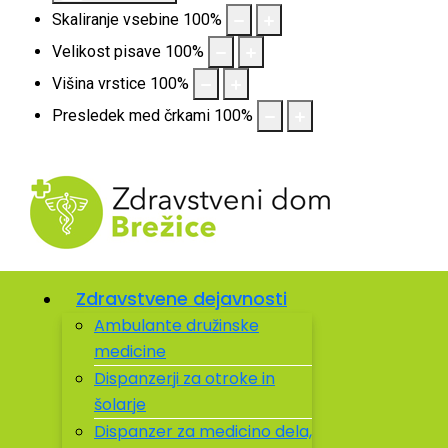
Skaliranje vsebine
100
%
Velikost pisave
100
%
Višina vrstice
100
%
Presledek med črkami
100
%
Zdravstvene dejavnosti
Ambulante družinske
medicine
Dispanzerji za otroke in
šolarje
Dispanzer za medicino dela,