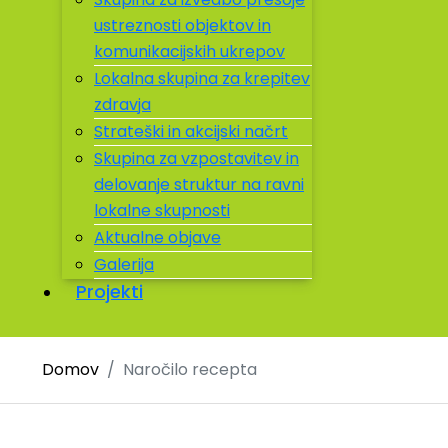
ustreznosti objektov in
komunikacijskih ukrepov
Lokalna skupina za krepitev
zdravja
Strateški in akcijski načrt
Skupina za vzpostavitev in
delovanje struktur na ravni
lokalne skupnosti
Aktualne objave
Galerija
Projekti
Domov
Naročilo recepta