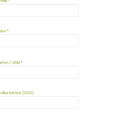
iimek
*
slov
*
lefon / GSM
*
vilka kartice (ZZZS)