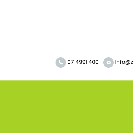
SKOČI DO OSREDNJE VSEBINE
07 4991 400
info@z