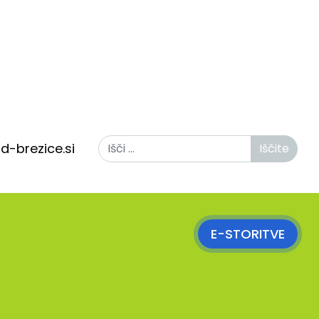
Iščite
d-brezice.si
Iščite
E-STORITVE