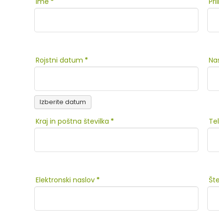
Ime
*
Pr
Rojstni datum
*
Na
Izberite datum
Kraj in poštna številka
*
Te
Elektronski naslov
*
Šte