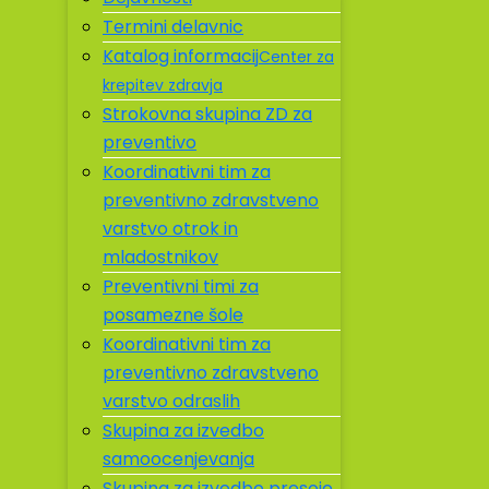
Termini delavnic
Katalog informacij
Center za
krepitev zdravja
Strokovna skupina ZD za
preventivo
Koordinativni tim za
preventivno zdravstveno
varstvo otrok in
mladostnikov
Preventivni timi za
posamezne šole
Koordinativni tim za
preventivno zdravstveno
varstvo odraslih
Skupina za izvedbo
samoocenjevanja
Skupina za izvedbo presoje