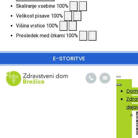
Skaliranje vsebine
100
%
Velikost pisave
100
%
Višina vrstice
100
%
Presledek med črkami
100
%
SKOČI DO OSREDNJE VSEBINE
E-STORITVE
Dom
Zdra
deja