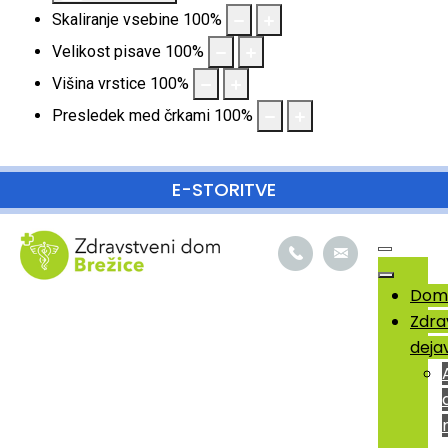
Skaliranje vsebine
100
%
Velikost pisave
100
%
Višina vrstice
100
%
Presledek med črkami
100
%
SKOČI DO OSREDNJE VSEBINE
E-STORITVE
Dom
Zdra
deja