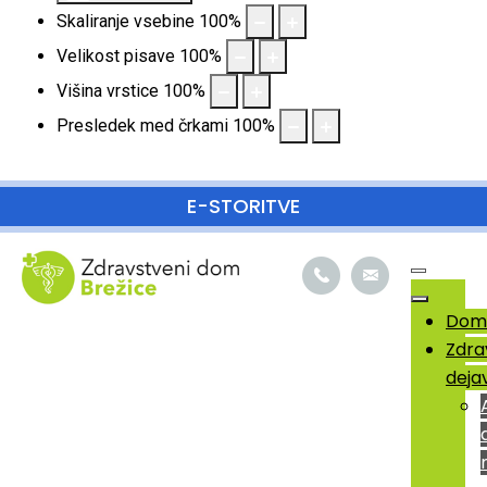
Skaliranje vsebine
100
%
Velikost pisave
100
%
Višina vrstice
100
%
Presledek med črkami
100
%
SKOČI DO OSREDNJE VSEBINE
E-STORITVE
Dom
Zdra
deja